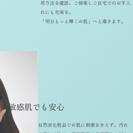
用方法を確認、ご提案しご自宅でのお手入
れにも充実を。
「明日もっと輝くお肌」へと導きます。
敏
感
肌
で
も
安
心
自然派化粧品でお肌に刺激を与えず、汚れ