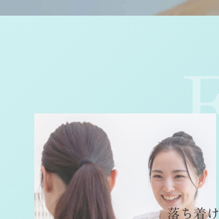
落
ち
着