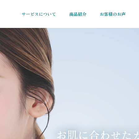
サービスについて
商品紹介
お客様のお声
た
せ
わ
合
に
肌
お