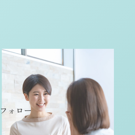
フ
ォ
ロ
ー