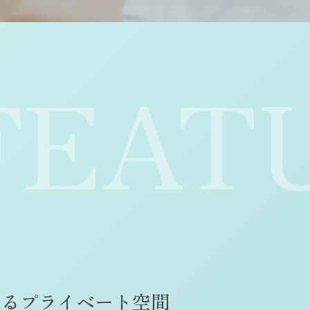
FEAT
け
る
プ
ラ
イ
ベ
ー
ト
空
間