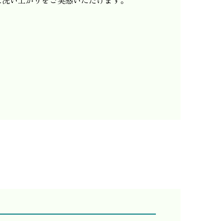
た洗い上がりをご実感いただけます。
。